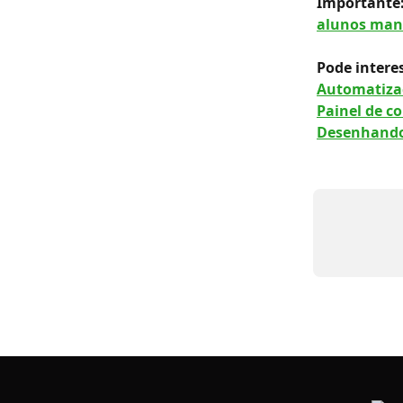
Importante:
alunos ma
Pode intere
Automatizaç
Painel de c
Desenhando