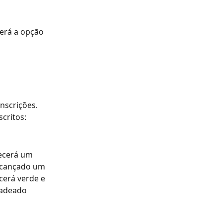
verá a opção 
inscrições.
critos:
ecerá um 
lcançado um 
cerá verde e 
cadeado 