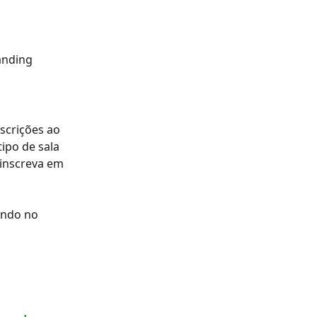
anding 
nscrições ao 
ipo de sala 
inscreva em 
ando no 