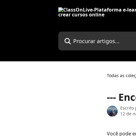
Ir para conteúdo principal
Procurar artigos...
Todas as cole
--- En
Escrito
12 de 
Você pode e