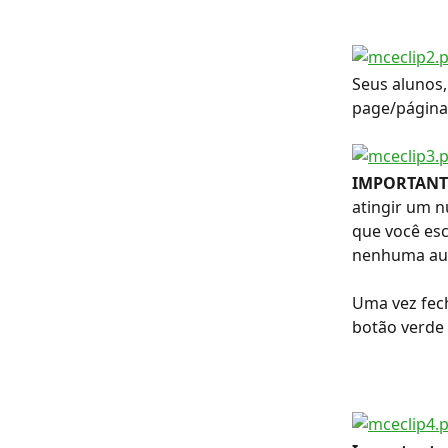
Seus alunos,
page/página
IMPORTANT
atingir um n
que você esc
nenhuma aul
Uma vez fech
botão verde 