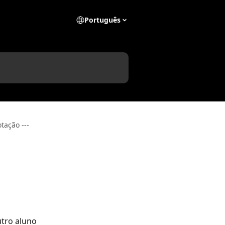
Português
otação ---
tro aluno 