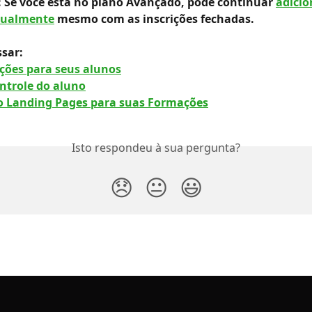
 Se você está no plano Avançado, pode continuar 
adicio
nualmente
 mesmo com as inscrições fechadas.
ssar:
ões para seus alunos
ontrole do aluno
 Landing Pages para suas Formações
Isto respondeu à sua pergunta?
😞
😐
😃