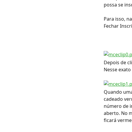
possa se ins
Para isso, n
Fechar Inscr
Depois de cl
Nesse exato
Quando uma 
cadeado ver
número de in
aberto. No 
ficará verme