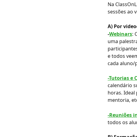
Na ClassOnLi
sessões ao v
A) Por video
-
Webinars
: 
uma palestra
participante
e todos veem
cada aluno/p
-Tutorias e 
calendário s
horas. Ideal
mentoria, etc
-Reuniões i
todos os alu