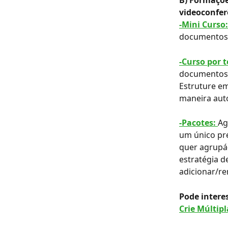
B) Formaçõe
videoconfer
-Mini Curso:
documentos (
-Curso por 
documentos (
Estruture em
maneira aut
-Pacotes: 
Ag
um único pr
quer agrupá
estratégia d
adicionar/r
Pode interes
Crie Múltipl