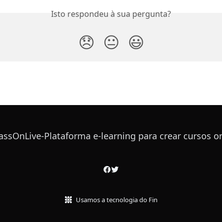
Isto respondeu à sua pergunta?
😞
😐
😃
Usamos a tecnologia do Fin