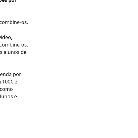
ões por 
 combine-os.
ídeo, 
 combine-os. 
s alunos de 
enda por 
 100€ e 
(como 
lunos e 