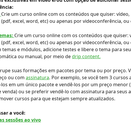
s exclusivas em vídeo e/ou com opção de adicionar sess
ência:
 
Crie um curso online com os conteúdos que quiser: vídeo, 
pdf, excel, word, etc) ou apenas por videoconferência, ou
temas: 
Crie um curso online com os conteúdos que quiser: v
pdf, excel, word, etc) ou apenas por videoconferência, ou
 temas e módulos, adicione testes e libere o tema para seu
omática ou manual, por meio de 
drip content.
rupe suas formações em pacotes por tema ou por preço. V
eço ou com 
assinatura
. Por exemplo, se você tem 3 cursos a
-los em um único pacote e vendê-los por um preço menor 
e venda) ou se preferir vendê-lo com assinatura para seus a
emover cursos para que estejam sempre atualizados.
sar a você: 
as sessões ao vivo