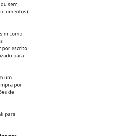
 ou sem 
documentos):
Assim como 
s 
por escrito 
izado para 
em um 
ompra por 
ões de 
nk para 