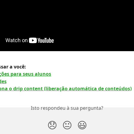
sar a você: 
ações para seus alunos
des
na o drip content (liberação automática de conteúdos)
Isto respondeu à sua pergunta?
😞
😐
😃