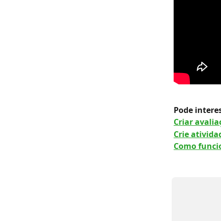
Pode interes
Criar avali
Crie ativida
Como funcio