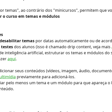
or temas", ao contrário dos "minicursos", permitem que vo
ar o curso em temas e módulos
es
/desabilitar temas
 por datas automaticamente ou de acor
 
testes
 dos alunos (isso é chamado drip content, veja mais 
de inteligência artificial, estruturar os temas e módulos do 
zer 
aqui
.
icionar seus conteúdos (vídeos, imagem, áudio, documento,
ultimídia
 previamente para adicioná-los.
riar pelo menos um tema e um módulo para que apareça o 
nteúdo.