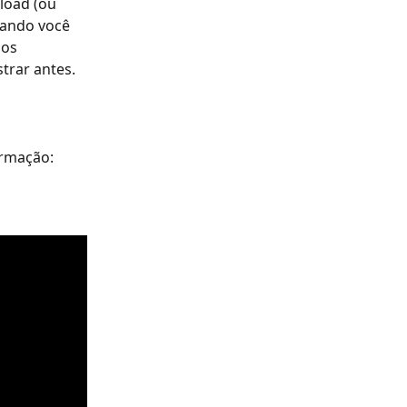
load (ou 
uando você 
os 
trar antes.
ormação: