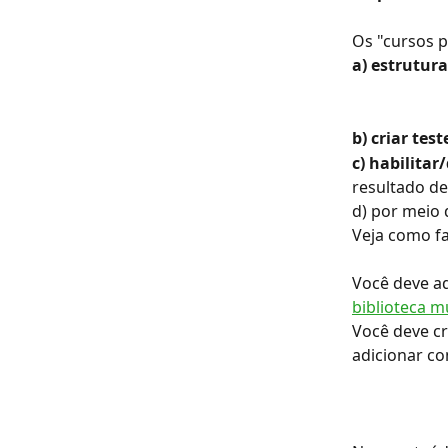
Os "cursos p
a) estrutur
b) criar test
c) habilitar
resultado de
d) por meio 
Veja como fa
Você deve ad
biblioteca m
Você deve c
adicionar co