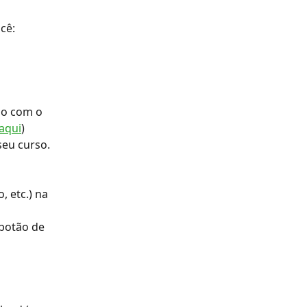
cê:
do com o 
aqui
)
seu curso. 
 etc.) na 
botão de 