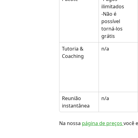
ilimitados
-Não é 
possível 
torná-los 
grátis
Tutoria & 
n/a
Coaching
Reunião 
n/a
instantânea
Na nossa 
página de preços 
você 