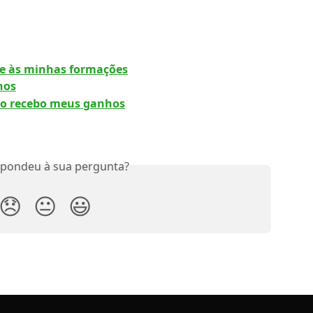
e às minhas formações
nos
o recebo meus ganhos
spondeu à sua pergunta?
😞
😐
😃