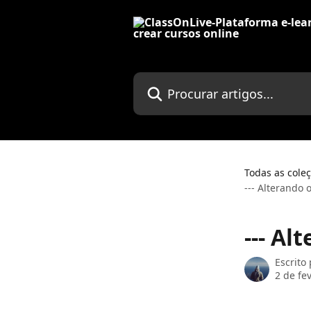
Ir para conteúdo principal
Procurar artigos...
Todas as cole
--- Alterando
--- A
Escrito
2 de fe