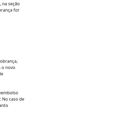
, na seção 
rança for 
cobrança, 
 o novo 
e 
reembolso 
. No caso de 
anto 