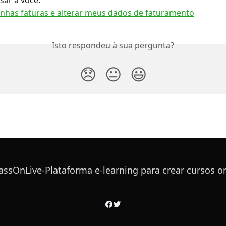
sar a você:
nhas faturas e alterar meus dados de faturamento
Isto respondeu à sua pergunta?
😞
😐
😃