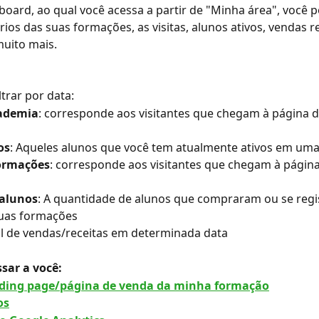
oard, ao qual você acessa a partir de "Minha área", você p
rios das suas formações, as visitas, alunos ativos, vendas re
muito mais.
ltrar por data:
cademia
: corresponde aos visitantes que chegam à página d
os
: Aqueles alunos que você tem atualmente ativos em um
Formações
: corresponde aos visitantes que chegam à página
 alunos
: A quantidade de alunos que compraram ou se reg
uas formações
tal de vendas/receitas em determinada data
sar a você: 
nding page/página de venda da minha formação
os