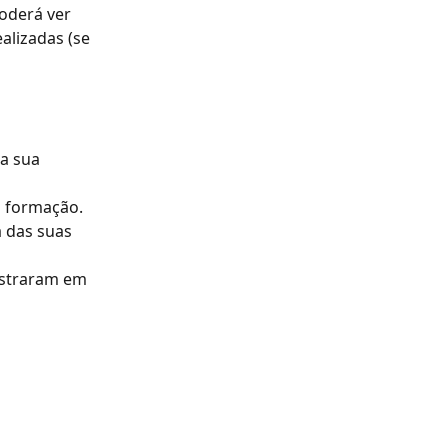
oderá ver 
alizadas (se 
a sua 
a formação.
 das suas 
istraram em 