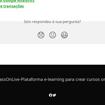
o Google Analytics
de transações
Isto respondeu à sua pergunta?
😞
😐
😃