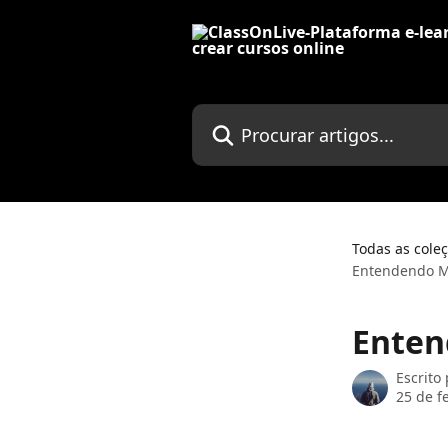
Ir para conteúdo principal
Procurar artigos...
Todas as cole
Entendendo M
Enten
Escrito
25 de f