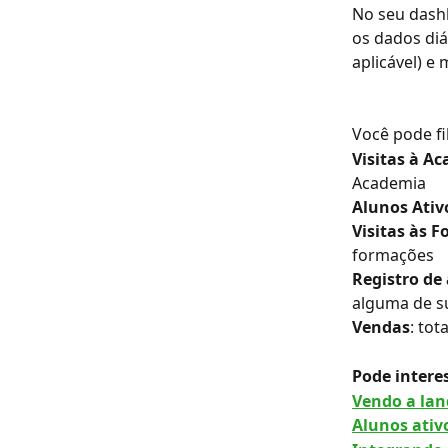
No seu dashb
os dados diá
aplicável) e 
Você pode fi
Visitas à A
Academia
Alunos Ativ
Visitas às 
formações
Registro de
alguma de s
Vendas
: to
Pode interes
Vendo a la
Alunos ativ