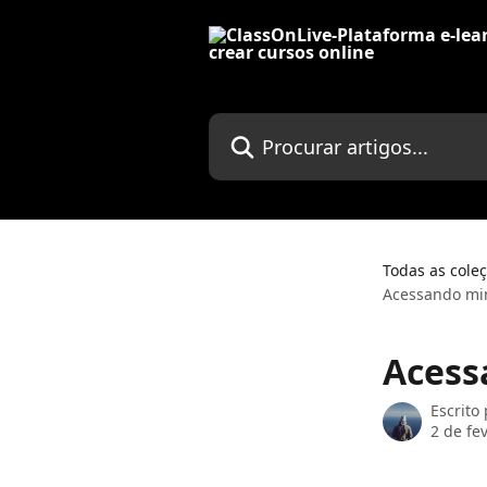
Ir para conteúdo principal
Procurar artigos...
Todas as cole
Acessando mi
Acess
Escrito
2 de fe