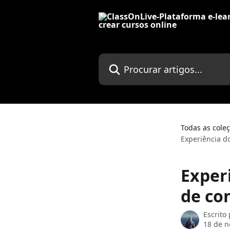
Ir para conteúdo principal
Procurar artigos...
Todas as cole
Experiência do
Exper
de con
Escrito
18 de 