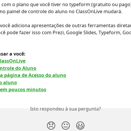
com o plano que você tiver no typeform (gratuito ou pago)
 no painel de controle do aluno no ClassOnLive mudará.
você adiciona apresentações de outras ferramentas diret
você pode fazer isso com Prezi, Google Slides, Typeform, Go
sar a você: 
ClassOnLive
ontrole do Aluno
 a página de Acesso do aluno
o aluno
e em poucos minutos
Isto respondeu à sua pergunta?
😞
😐
😃