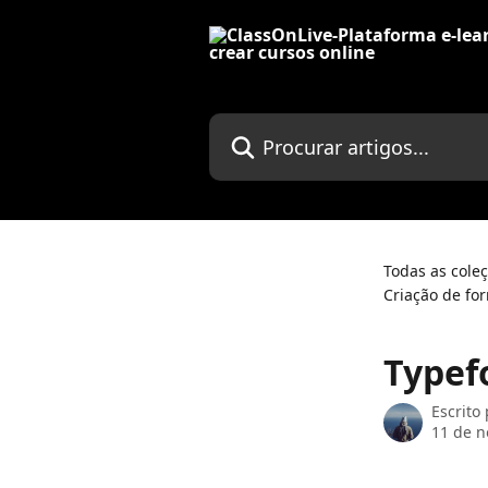
Ir para conteúdo principal
Procurar artigos...
Todas as cole
Criação de for
Typef
Escrito
11 de 