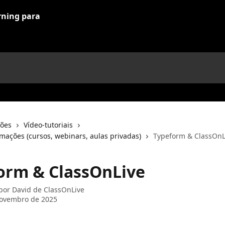
ções
Vídeo-tutoriais
mações (cursos, webinars, aulas privadas)
Typeform & ClassOnL
orm & ClassOnLive
 por
David de ClassOnLive
novembro de 2025