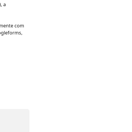
, a 
amente com 
ogleforms, 