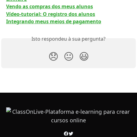
Vendo as compras dos meus alunos
Vídeo-tutorial: O registro dos alunos
Integrando meus meios de pagamento
Isto respondeu à sua pergunta?
😞
😐
😃