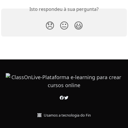
Isto respondeu à sua pergunta?
😞
😐
😃
Usamos a tecnologia do Fin