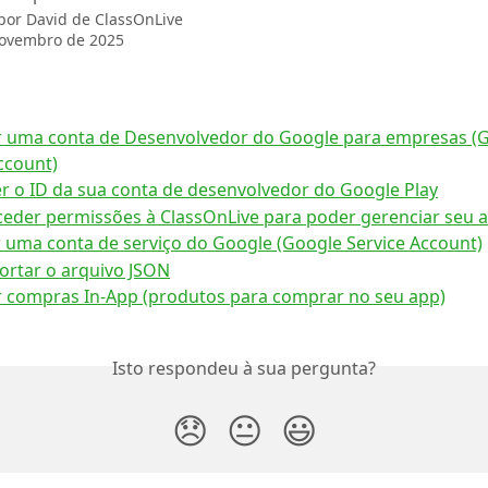
 por
David de ClassOnLive
novembro de 2025
r uma conta de Desenvolvedor do Google para empresas (G
ccount)
 o ID da sua conta de desenvolvedor do Google Play
eder permissões à ClassOnLive para poder gerenciar seu 
 uma conta de serviço do Google (Google Service Account)
portar o arquivo JSON
 compras In-App (produtos para comprar no seu app)
Isto respondeu à sua pergunta?
😞
😐
😃