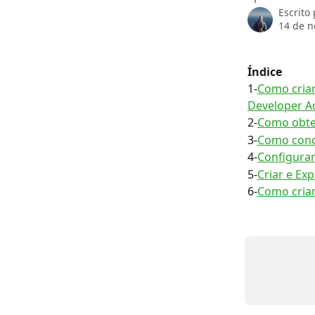
Escrito
14 de 
Índice
1-
Como cria
Developer A
2-
Como obter
3-
Como conc
4-
Configurar
5-
Criar e Ex
6-
Como criar