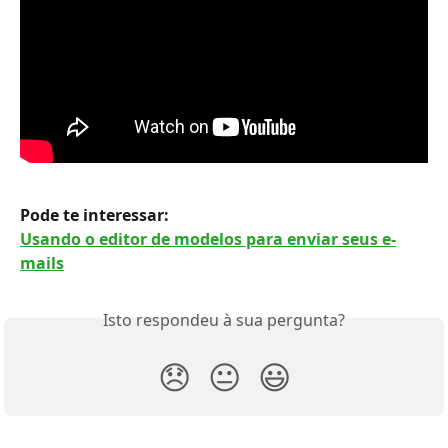
Pode te interessar:
Usando o editor de modelos para enviar seus e-
mails
Isto respondeu à sua pergunta?
😞
😐
😃