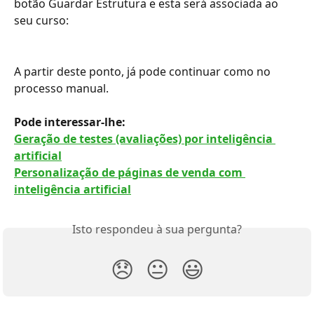
botão Guardar Estrutura e esta será associada ao 
seu curso:
A partir deste ponto, já pode continuar como no 
processo manual.
Pode interessar-lhe:
Geração de testes (avaliações) por inteligência 
artificial
Personalização de páginas de venda com 
inteligência artificial
Isto respondeu à sua pergunta?
😞
😐
😃