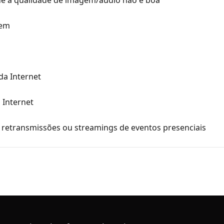
e a qualidade de imagem/áudio não é boa
cem
da Internet
 Internet
r retransmissões ou streamings de eventos presenciais