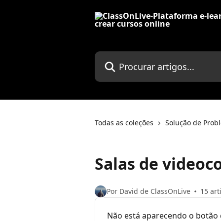
Ir para conteúdo principal
Procurar artigos...
Todas as coleções
Solução de Prob
Salas de videoc
Por David de ClassOnLive
15 art
Não está aparecendo o botão de