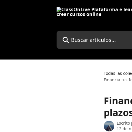
Ir al contenido principal
Buscar artículos...
Todas las cole
Financia tus 
Finan
plazo
Escrito
12 de n