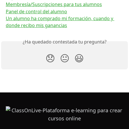
Membresía/Suscripciones para tus alumnos
Panel de control del alumno
Un alumno ha comprado mi formación, cuando y 
donde recibo mis ganancias
¿Ha quedado contestada tu pregunta?
😞
😐
😃