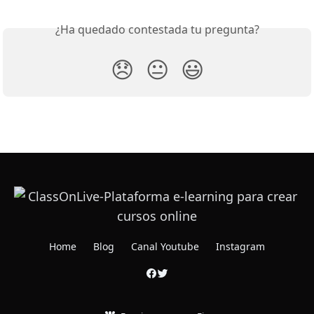
¿Ha quedado contestada tu pregunta?
😞
😐
😃
Home
Blog
Canal Youtube
Instagram