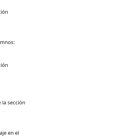
ión 
lumnos:
ión 
la sección 
je en el 