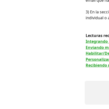
email que ha
3) En la sec
individual o
Lecturas re
Integrando
Enviando me
Habilitar/D
Personaliza
Recibiendo