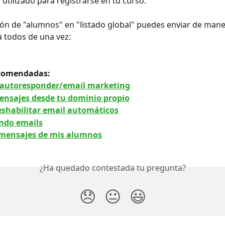
 utilizado para registrarse en tu curso.
ción de "alumnos" en "listado global" puedes enviar de mane
 a todos de una vez:
comendadas: 
 autoresponder/email marketing
nsajes desde tu dominio propio
eshabilitar email automáticos
ndo emails
 mensajes de mis alumnos
¿Ha quedado contestada tu pregunta?
😞
😐
😃