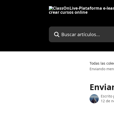
Ir al contenido principal
Buscar artículos...
Todas las cole
Enviando men
Envia
Escrito
12 de n