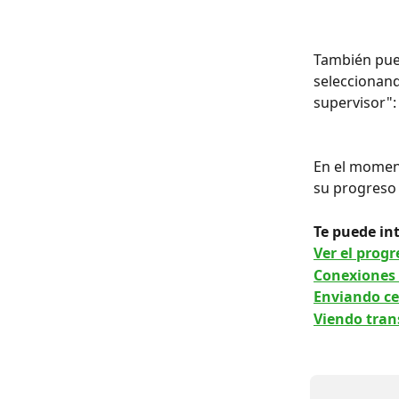
También pued
seleccionand
supervisor":
En el moment
su progreso 
Te puede int
Ver el prog
Conexiones 
Enviando ce
Viendo tran