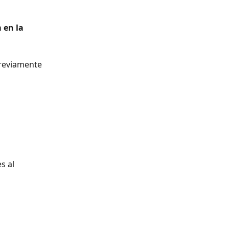
en la 
reviamente 
s al 