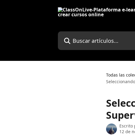
Ir al contenido principal
Buscar artículos...
Todas las cole
Seleccionando
Selec
Super
Escrito
12 de n