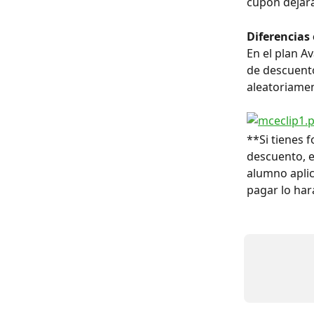
cupón dejará
Diferencias 
En el plan A
de descuento
aleatoriamen
**Si tienes 
descuento, es
alumno apli
pagar lo har