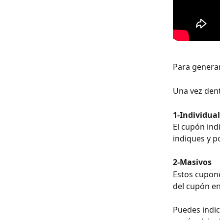
Para generar
Una vez dent
1-Individua
El cupón ind
indiques y p
2-Masivos
Estos cupone
del cupón en
Puedes indic