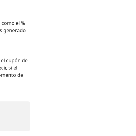
 como el % 
es generado 
 el cupón de 
r, si el 
omento de 