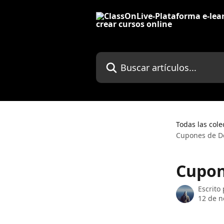
Ir al contenido principal
Buscar artículos...
Todas las cole
Cupones de D
Cupon
Escrito
12 de n