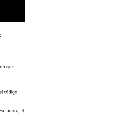
:
mno que 
el código 
se punto, el 