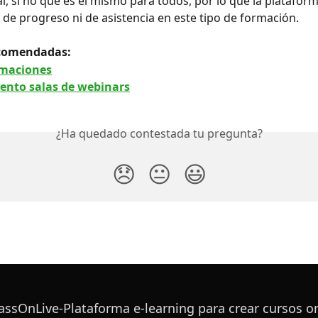
ual, si no que es el mismo para todos, por lo que la platafo
 de progreso ni de asistencia en este tipo de formación. 
comendadas: 
rmaciones
nto salas de webinars
¿Ha quedado contestada tu pregunta?
😞
😐
😃