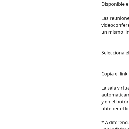
Disponible e
Las reunione
videoconfere
un mismo lin
Selecciona el
Copia el link
La sala virt
automáticam
y en el botón
obtener el li
* A diferenc