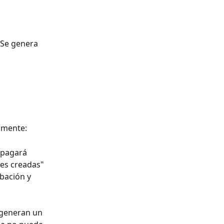
Se genera 
amente: 
apagará 
es creadas" 
abación y 
 generan un 