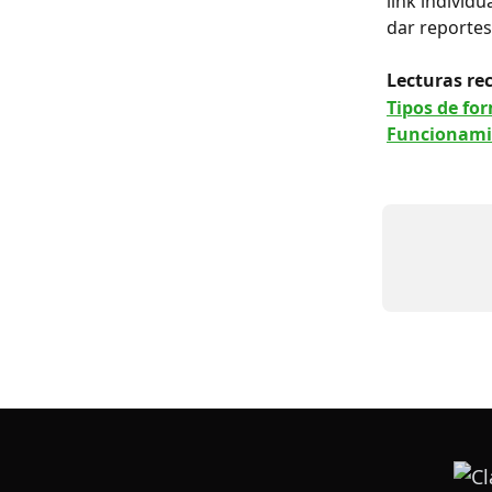
link individ
dar reportes
Lecturas re
Tipos de fo
Funcionamie