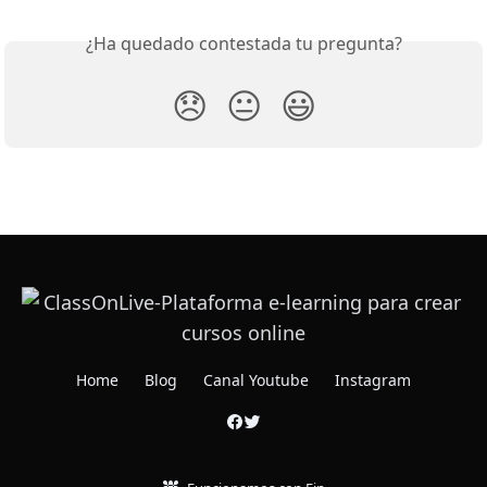
¿Ha quedado contestada tu pregunta?
😞
😐
😃
Home
Blog
Canal Youtube
Instagram