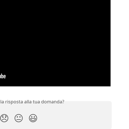
 la risposta alla tua domanda?
😞
😐
😃