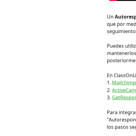
Un 
Autores
que por medi
seguimiento
Puedes utili
mantenerlos 
posteriorme
En ClassOnLi
1. 
Mailchimp
2. 
ActiveCam
3. 
GetRespo
Para integrar
"Autorespond
los pasos se