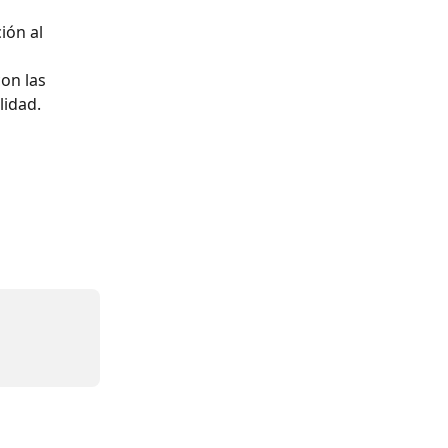
ión al 
on las 
lidad.