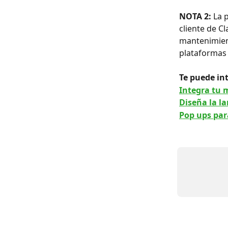
NOTA 2:
 La 
cliente de C
mantenimient
plataformas
Te puede int
Integra tu 
Diseña la l
Pop ups par