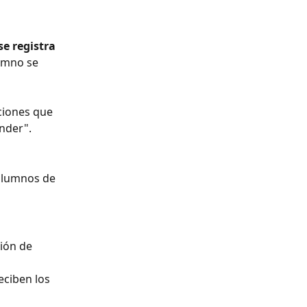
e registra 
lumno se 
ciones que 
nder".
 alumnos de 
ión de 
 
eciben los 