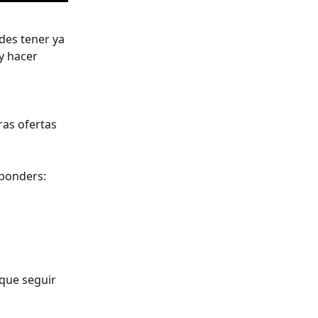
es tener ya 
y hacer 
 
as ofertas 
sponders:
 que seguir 