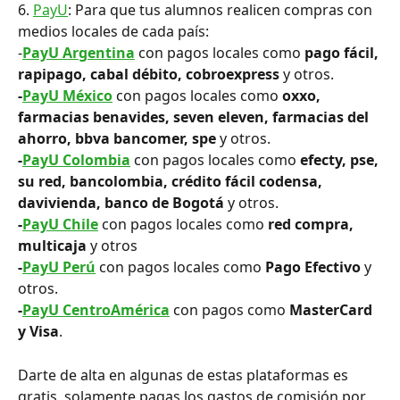
6. 
PayU
: Para que tus alumnos realicen compras con 
medios locales de cada país:
-
PayU Argentina
con pagos locales como 
pago fácil, 
rapipago, cabal débito, cobroexpress
 y otros.
-
PayU México
con pagos locales como 
oxxo, 
farmacias benavides, seven eleven, farmacias del 
ahorro, bbva bancomer, spe
 y otros.
-
PayU Colombia
con pagos locales como 
efecty, pse, 
su red, bancolombia, crédito fácil codensa, 
davivienda, banco de Bogotá
 y otros.
-
PayU Chile
con pagos locales como 
red compra, 
multicaja
 y otros
-
PayU Perú
 con pagos locales como
 Pago Efectivo
 y 
otros.
-
PayU CentroAmérica
 con pagos como 
MasterCard 
y Visa
.
Darte de alta en algunas de estas plataformas es 
gratis, solamente pagas los gastos de comisión por 