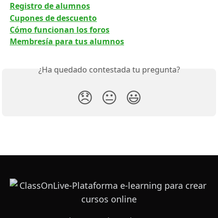
Registro de alumnos
Cupones de descuento
Cómo funcionan los foros
Membresía para tus alumnos
¿Ha quedado contestada tu pregunta?
😞
😐
😃