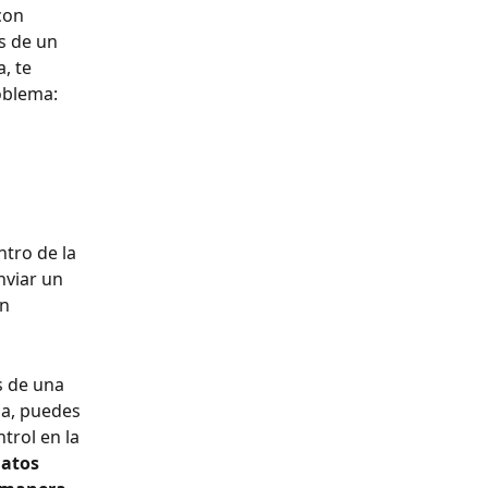
con 
s de un 
, te 
roblema:
tro de la 
nviar un 
n 
s de una 
ma, puedes 
rol en la 
datos 