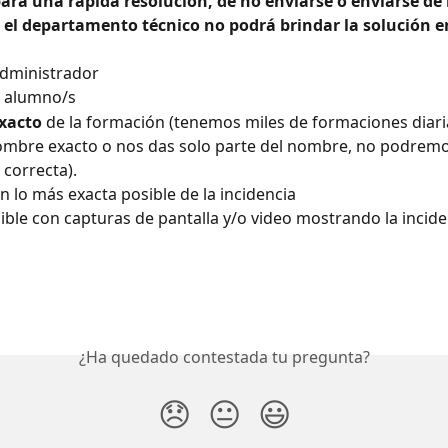
para una rápida resolución, de no enviarse o enviarse d
 el departamento técnico no podrá brindar la solución e
 
administrador
e alumno/s
xacto
 de la formación (tenemos miles de formaciones diaria
 nombre exacto o nos das solo parte del nombre, no podrem
 correcta).
ón lo más exacta posible de la incidencia
sible con capturas de pantalla y/o video mostrando la incide
¿Ha quedado contestada tu pregunta?
😞
😐
😃