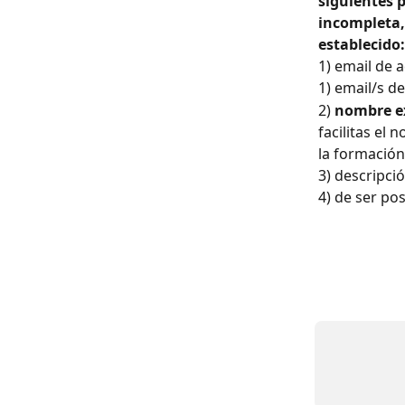
siguientes 
incompleta,
establecido:
1) email de 
1) email/s d
2) 
nombre e
facilitas el
la formación
3) descripci
4) de ser po