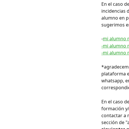
En el caso d
incidencias 
alumno en pa
sugerimos en
-
mi alumno n
-mi alumno n
-mi alumno n
*agradecemos
plataforma e
whatsapp, en
correspondie
En el caso d
formación y/
contactar a 
sección de "