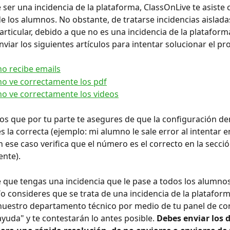
e ser una incidencia de la plataforma, ClassOnLive te asiste 
de los alumnos. No obstante, de tratarse incidencias aislada
rticular, debido a que no es una incidencia de la plataforma
viar los siguientes artículos para intentar solucionar el p
o recibe emails
o ve correctamente los pdf
o ve correctamente los videos
 que por tu parte te asegures de que la configuración den
s la correcta (ejemplo: mi alumno le sale error al intentar e
 ese caso verifica que el número es el correcto en la secció
nte).
e que tengas una incidencia que le pase a todos los alumno
o consideres que se trata de una incidencia de la platafor
nuestro departamento técnico por medio de tu panel de cont
ayuda" y te contestarán lo antes posible. 
Debes enviar los 