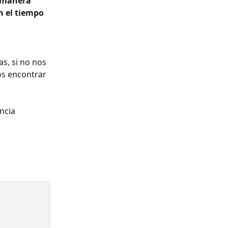
e manera 
n el tiempo 
s, si no nos 
os encontrar 
ncia