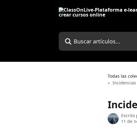
Ir al contenido principal
Buscar artículos...
Todas las cole
Incidencia
Incid
Escrito
11 de n