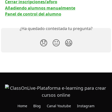
Cerrar inscripciones/aforo
Añadiendo alumnos manualmente
Panel de control del alumno
¿Ha quedado contestada tu pregunta?
😞
😐
😃
Home
Blog
Canal Youtube
Instagram