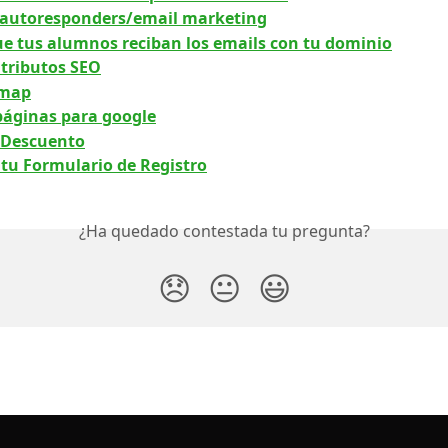
 autoresponders/email marketing
e tus alumnos reciban los emails con tu dominio
atributos SEO
emap
páginas para google
 Descuento
 tu Formulario de Registro
¿Ha quedado contestada tu pregunta?
😞
😐
😃