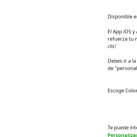
Disponible e
El App iOS y
refuerza tu 
clic!
Debes ir a l
de "personal
Escoge Color
Te puede int
Personaliza