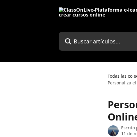
Ir al contenido principal
Buscar artículos...
Todas las cole
Personaliza e
Perso
Onlin
Escrito
11 de n