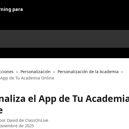
cciones
Personalización
Personalización de la Academia
l App de Tu Academia Online
naliza el App de Tu Academi
e
 por
David de ClassOnLive
oviembre de 2025