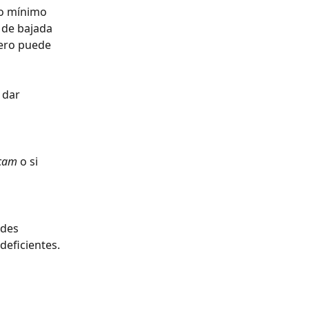
o mínimo 
 de bajada 
pero puede 
 dar 
bcam 
o si 
ades 
deficientes. 