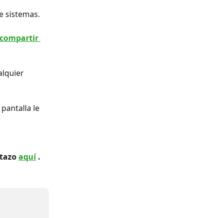
e sistemas.
compartir 
lquier 
pantalla le 
tazo 
aquí
 .