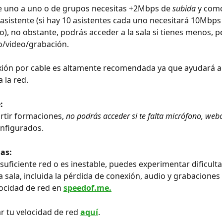
e uno a uno o de grupos necesitas +2Mbps de 
subida
 y com
sistente (si hay 10 asistentes cada uno necesitará 10Mbps
, no obstante, podrás acceder a la sala si tienes menos, 
o/video/grabación.
xión por cable es altamente recomendada ya que ayudará a
a la red.
: 
artir formaciones, 
no podrás acceder si te falta micrófono, we
nfigurados.
as:
 suficiente red o es inestable, puedes experimentar dificult
a sala, incluida la pérdida de conexión, audio y grabaciones 
locidad de red en 
speedof.me.
r tu velocidad de red 
aquí
.