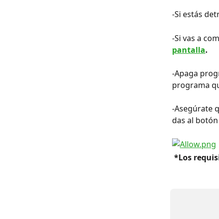
-Si estás de
-Si vas a com
pantalla
.
-Apaga progr
programa qu
-Asegúrate q
das al botón 
 *Los requi