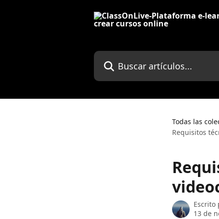
Ir al contenido principal
Buscar artículos...
Todas las cole
Requisitos té
Requi
video
Escrito
13 de n