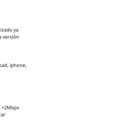
 
izado ya 
a versión 
ipad, iphone, 
es +2Mbps 
tar 