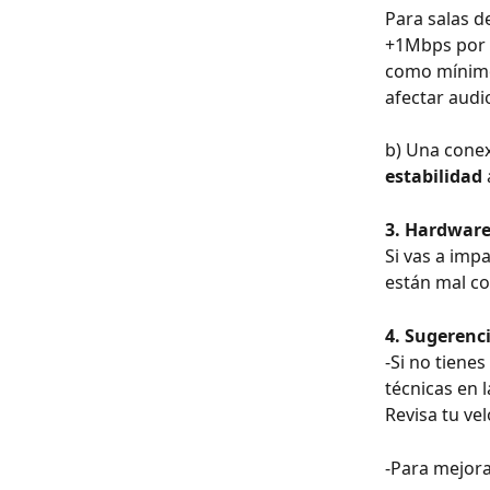
Para salas d
+1Mbps por a
como mínimo)
afectar audi
b) Una cone
estabilidad
 
3. Hardware
Si vas a imp
están mal co
4. Sugerenci
-Si no tienes
técnicas en l
Revisa tu ve
-Para mejora