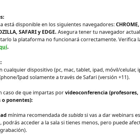
s: 
a está disponible en los siguientes navegadores: 
CHROME,
ZILLA, SAFARI y EDGE. 
Asegura tener tu navegador actual
tarlo la plataforma no funcionará correctamente. Verifica l
quí
. 
: 
 cualquier dispositivo (pc, mac, tablet, ipad, móvil/celular, 
 Iphone/Ipad solamente a través de Safari (versión +11).
n caso de que impartas por
 videoconferencia (profesores, 
s o ponentes):
dad 
mínima recomendada de 
subida
 si vas a dar webinars 
, podrás acceder a la sala si tienes menos, pero puede afec
grabación).