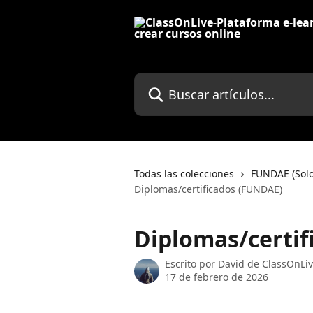
Ir al contenido principal
Buscar artículos...
Todas las colecciones
FUNDAE (Solo
Diplomas/certificados (FUNDAE)
Diplomas/certif
Escrito por
David de ClassOnLi
17 de febrero de 2026