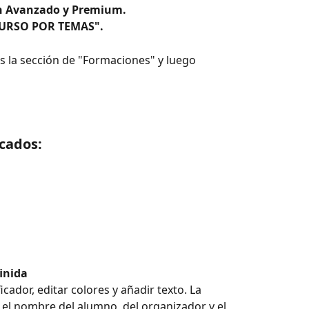
an Avanzado y Premium.
"CURSO POR TEMAS".
ás la sección de "Formaciones" y luego 
icados:
finida
icador, editar colores y añadir texto. La 
el nombre del alumno, del organizador y el 